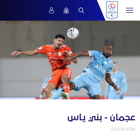
عجمان - بني ياس
02/04/2026