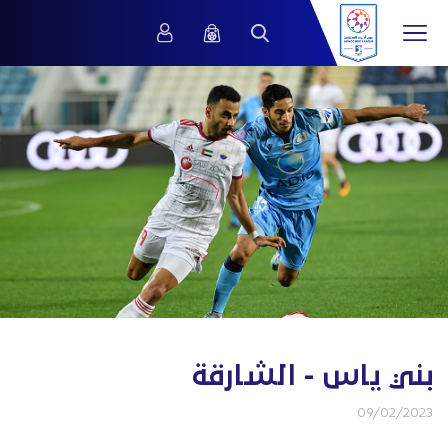
بني ياس - الشارقة
09/02/2023