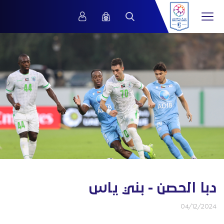
دبا الحصن - بني ياس
04/12/2024