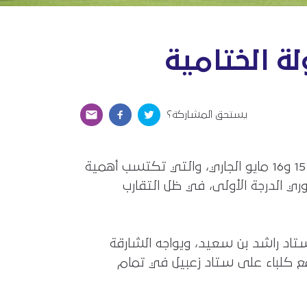
ة الختامية
يستحق المشاركة؟
يسدل الستار على موسم 2025-2026 في دوري أدنوك للمحترفين بالجولة الأخيرة التي تقام يومي 15 و16 مايو الجاري، والتي تكتسب أهمية
ري الدرجة الأولى، في ظل التقارب
يق النصر على ستاد راشد بن سعيد، ويواجه الشارقة
لساعة 18:10 مساءً، بينما يلتقي الوصل مع كلباء على ستاد زعبيل في تمام