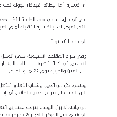
أي خسارة، أما البطائح، فيدخل الجولة تحت ض
في المقابل، يبدو موقف الظفرة الأكثر صعوب
التي تعرض لها بالخسارة الثقيلة أمام العي
المقاعد الآسيوية
ليحسم المركز الثالث ويحجز بطاقة المشار
بين العين والجزيرة يوم 22 مايو الجاري.
وحسم كل من العين وشباب الأهلي التأهل ال
إلى النخبة حال تتويج العين بالكأس، أما إذا
من جانبه، لا يزال الوحدة يترقب سيناريو الن
الموسم في المركز الرابع، وهو مركز قد يمن