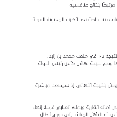
رتبطًا بنتائج منافسيه.
افسيه، خاصة بعد الضربة المعنوية القوية
وفي صراع المقاعد الآسيوية، ضمن الوصل رسميًا الوجود القاري بعدما حقق فوزًا مثيرًا على الجزيرة بنتيجة 2-1 في ملعب محمد بن زايد،
ها وفق نتيجة نهائي كأس رئيس الدولة
لوصل بنتيجة النهائي، إذ سيصعد مباشرة
ى آماله القارية ويملك العنابي فرصة إنهاء
، أو التأهل المباشر إلى دوري أبطال