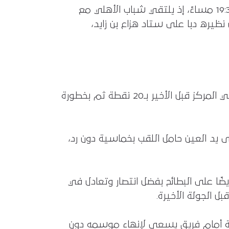
وتُختتم الجولة يوم السبت 16 مايو بإقامة أربع مباريات تُلعب جميعها في توقيت واحد عند الساعة 19:30 مساءً، إذ يلتقي شباب الأهلي مع
ظيره دبا على ستاد هزاع بن زايد،
ويتصارع الثلاثي دبا والبطائح والظفرة على البقاء، حيث يحتل الظفرة المركز الأخير بـ19 نقطة والبطائح في المركز قبل الأخير بـ20 نقطة ثم بخطورة
ى يد العين حامل اللقب بخماسية دون رد،
 أيضًا على البطائح بفضل انتصار وتعادل في
ل الجولة الأخيرة.
عقدة أمام فريق يسعى لإنهاء موسمه دون