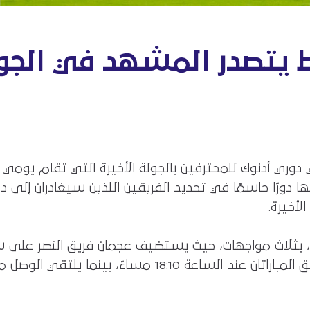
ط يتصدر المشهد في الجول
دورًا حاسمًا في تحديد الفريقين اللذين سيغادران إلى دو
لأخيرة.
مباريات اليوم الأول، الجمعة 15 مايو، بثلاث مواجهات، حيث يستضيف عجمان فر
نظيره خورفكان على ستاد الشارقة، وتنطلق المباراتان عند ا