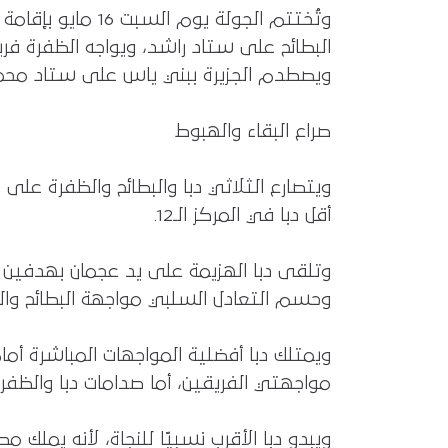
البطائح على ستاد راشد، ويواجه الظفرة فر
ويصطدم الجزيرة ببني ياس على ستاد محمد 
صراع البقاء والهبوط
أقل دبا في المركز الـ12.
وتلقى دبا الهزيمة على يد عجمان بهدفين دو
وحسم التعادل السلبي مواجهة البطائح وال
ويمتلك دبا أفضلية المواجهات المباشرة أمام ا
مواجهتي الفريقين، أما صدامات دبا والظفرة،
ويبدو دبا الأقرب نسبيًا للنجاة، لأنه يم