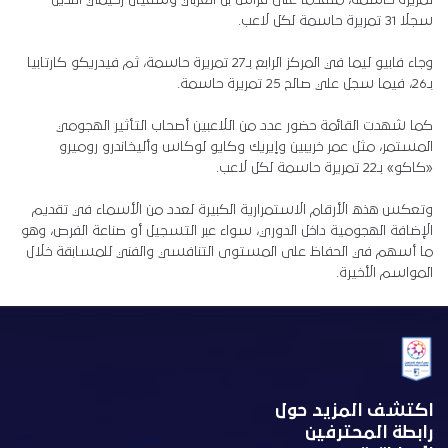
تمريرة حاسمة، متقدماً على فراس بن العربي وسفيان رحيمي اللذين
سجلا 31 تمريرة حاسمة لكل لاعب.
وجاء فابيو ليما في المركز الرابع بـ27 تمريرة حاسمة، ثم فيدريكو كارتابيا
بـ26، فيما سجل علي صالح 25 تمريرة حاسمة.
كما شهدت القائمة حضور عدد من اللاعبين أصحاب التأثير الهجومي
المستمر، مثل عمر خريبين وإيريك وكايو لوكاس وأليخاندرو روميرو
«كاكو» بـ22 تمريرة حاسمة لكل لاعب.
وتعكس هذه الأرقام الاستمرارية الكبيرة لعدد من الأسماء في تقديم
الإضافة الهجومية داخل الدوري، سواء عبر التسجيل أو صناعة الفرص، وهو
ما أسهم في الحفاظ على المستوى التنافسي والفني للمسابقة خلال
المواسم الأخيرة.
اكتشف المزيد حول
رابطة المحترفين