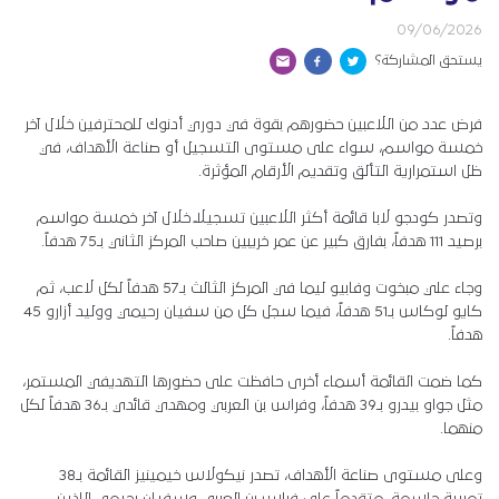
09/06/2026
يستحق المشاركة؟
فرض عدد من اللاعبين حضورهم بقوة في دوري أدنوك للمحترفين خلال آخر
خمسة مواسم، سواء على مستوى التسجيل أو صناعة الأهداف، في
ظل استمرارية التألق وتقديم الأرقام المؤثرة.
وتصدر كودجو لابا قائمة أكثر اللاعبين تسجيلاً خلال آخر خمسة مواسم
برصيد 111 هدفاً، بفارق كبير عن عمر خريبين صاحب المركز الثاني بـ75 هدفاً.
وجاء علي مبخوت وفابيو ليما في المركز الثالث بـ57 هدفاً لكل لاعب، ثم
كايو لوكاس بـ51 هدفاً، فيما سجل كل من سفيان رحيمي ووليد أزارو 45
هدفاً.
كما ضمت القائمة أسماء أخرى حافظت على حضورها التهديفي المستمر،
مثل جواو بيدرو بـ39 هدفاً، وفراس بن العربي ومهدي قائدي بـ36 هدفاً لكل
منهما.
وعلى مستوى صناعة الأهداف، تصدر نيكولاس خيمينيز القائمة بـ38