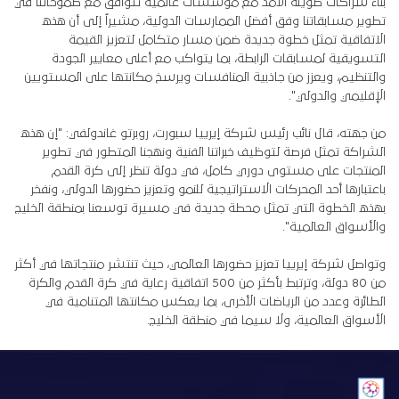
بناء شراكات طويلة الأمد مع مؤسسات عالمية تتوافق مع طموحاتنا في
تطوير مسابقاتنا وفق أفضل الممارسات الدولية، مشيراً إلى أن هذه
الاتفاقية تمثل خطوة جديدة ضمن مسار متكامل لتعزيز القيمة
التسويقية لمسابقات الرابطة، بما يتواكب مع أعلى معايير الجودة
والتنظيم، ويعزز من جاذبية المنافسات ويرسخ مكانتها على المستويين
الإقليمي والدولي".
من جهته، قال نائب رئيس شركة إيرييا سبورت، روبرتو غاندولفي: "إن هذه
الشراكة تمثل فرصة لتوظيف خبراتنا الفنية ونهجنا المتطور في تطوير
المنتجات على مستوى دوري كامل، في دولة تنظر إلى كرة القدم
باعتبارها أحد المحركات الاستراتيجية للنمو وتعزيز حضورها الدولي، ونفخر
بهذه الخطوة التي تمثل محطة جديدة في مسيرة توسعنا بمنطقة الخليج
والأسواق العالمية".
وتواصل شركة إيرييا تعزيز حضورها العالمي، حيث تنتشر منتجاتها في أكثر
من 80 دولة، وترتبط بأكثر من 500 اتفاقية رعاية في كرة القدم والكرة
الطائرة وعدد من الرياضات الأخرى، بما يعكس مكانتها المتنامية في
الأسواق العالمية، ولا سيما في منطقة الخليج.