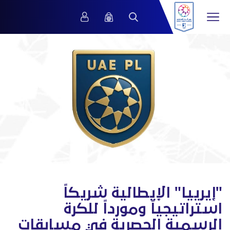
"إيرييا" الإيطالية شريكاً
استراتيجياً ومورداً للكرة
الرسمية الحصرية في مسابقات