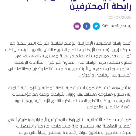
رابطة المحترفين
02/07/2026
يستحق المشاركة؟
أعلنت رابطة المحترفين الإماراتية، توقيع اتفاقية شراكة استراتيجية مع
شركة إيرييا (Erreà) الإيطالية، لتصبح الشريك الفني والمورد الرسمي لكرة
المباريات في جميع مسابقاتها حتى نهاية موسم 2028-2029، في
خطوة تعكس حرص الرابطة على التعاون مع كبرى العلامات الرياضية
العالمية، بما يسهم في الارتقاء بجودة مسابقاتها وتعزيز مكانتها على
المستويين الإقليمي والدولي.
‎وتأتي هذه الشراكة ضمن استراتيجية رابطة المحترفين الإماراتية الرامية
إلى تطوير منظومة مسابقاتها، وإبرام شراكات نوعية مع مؤسسات
عالمية، بما يواكب التطور المستمر لكرة القدم الإماراتية ويعزز تجربة
الأندية واللاعبين والجماهير.
‎كما تجسد هذه الاتفاقية التزام رابطة المحترفين الإماراتية بتطبيق أعلى
المعايير العالمية في تنظيم وإدارة مسابقاتها، من خلال استقطاب
شركاء عالميين يمتلكون خبرات رائدة، بما ينعكس إيجاباً على جودة