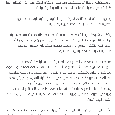
المسابقات، ويعزز تنافسيتها، ويواكب المكانة المتنامية التي تحظى بها
كرة القدم الإماراتية على الساحتين القارية والدولية.
وبموجب الاتفاقية، تلتزم شركة إيرييا بتوفير الكرة الرسمية الموحدة
لجميع مسابقات رابطة المحترفين الإماراتية.
وأكدت شركة إيرييا أن هذه الاتفاقية تمثل محطة جديدة في مسيرة
توسعها في دولة الإمارات، بعد سنوات من التعاون مع عدد من الأندية
الإماراتية، لتنتقل اليوم إلى مرحلة جديدة كشريك رسمي لجميع
مسابقات رابطة المحترفين الإماراتية.
من جانبه، قال مصعب المرزوقي، المدير التنفيذي لرابطة المحترفين
الإماراتية: "إن هذه الشراكة مع شركة إيرييا تعد إضافة نوعية لمنظومة
شركاء الرابطة، وتعكس حرصنا على التعاون مع علامات رياضية عالمية
تمتلك خبرات عريقة وسجلاً متميزاً في صناعة كرة القدم، ونثق بأن هذه
الاتفاقية ستسهم في تعزيز جودة مسابقاتنا، من خلال توفير كرة
رسمية بأعلى المواصفات الفنية، بما يدعم تطلعات الأندية واللاعبين،
ويرتقي بتجربة الجماهير، ويواكب المكانة المتنامية التي وصلت إليها كرة
القدم الإماراتية".
‎وأكد المرزوقي أن رابطة المحترفين الإماراتية تعمل وفق رؤية تستهدف