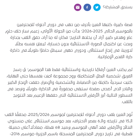
يستحق المشاركة؟
قصة كبيرة كتبها العين بأحرف من ذهب في دوري أدنوك للمحترفين
بالموسم الحالي 2025-2026؛ بدأت من الجولة الأولى، زعيم سار خلف حلمٍ
عابر وهدفٍ كبير، أراد أن يخلده التاريخ؛ فكان له ما أراد، حقق اللقب بجدارة
وبحث عن اكتمال الصورة الاستثنائية بدون خسارة، ليعلن نفسه بطلًا
لدورينا، في إنجازٍ استثنائي، ودوري ذهبي سيظل حاضرًا طويلًا في ذاكرة
كرة القدم الإماراتية.
لم يكتب العين أرقامًا تاريخية واستثنائية فقط هذا الموسم؛ بل رسخ
الفريق شخصية البطل المتكاملة بروح مجموعة آمنت بنفسها حتى النهاية،
كتبت سرديةً كاملة من الانضباط، والشخصية والإصرار، حققت الإنجاز الكبير
والنادر الذي أضحى صفحة ستبقى محفورةً في الذاكرة طويلًا، ونرصد في
السطور التالية أبرز الأرقام الاستثنائية التي حققها الزعيم بعد التتويج
باللقب.
تُوج العين بلقب دوري أدنوك للمحترفين لموسم 2025/2026، محققًا اللقب
الـ15 في تاريخه والـ6 بعصر الاحتراف، بعد موسم استثنائي على مستوى
النتائج والأرقام، فقد أنهى الموسم برصيد 68 نقطة، معادلًا أعلى حصيلة
نقطية في تاريخ دوري المحترفين المسجلة باسم الجزيرة موسم 2016-