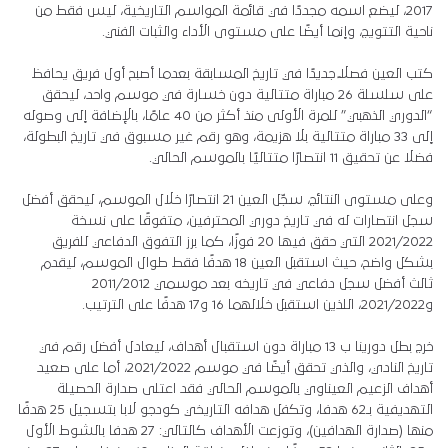
2017، ليضع اسمه مجددًا في قائمة المواسم التاريخية، ليس فقط من
ناحية التتويج، وإنما أيضًا على مستوى الأداء والثبات الفني.
كتب العين فصلًا جديدًا في تاريخ المسابقة بعدما أصبح أول فريق يحافظ
على سلسلة 26 مباراة متتالية دون خسارة في موسم واحد، ليحقق
“الدوري الذهبي” للمرة الأولى منذ أكثر من 40 عامًا، بالإضافة إلى وصوله
إلى 33 مباراة متتالية بلا هزيمة، وهو رقم غير مسبوق في تاريخ البطولة،
فضلا عن تحقيق 11 انتصارًا متتاليًا بالموسم الحالي.
وعلى مستوى النتائج، سجّل العين 21 انتصارًا خلال الموسم، ليحقق أفضل
سجل انتصارات له في تاريخ دوري المحترفين، متفوقًا على نسخة
2021/2022 التي حقق فيها 20 فوزًا، كما برز التفوق الدفاعي للفريق
بشكل واضح، حيث استقبل العين 18 هدفًا فقط طوال الموسم، ليقدم
ثالث أفضل سجل دفاعي في تاريخه بعد موسمي 2011/2012
و2021/2022، اللذين استقبل خلالهما 16 و17 هدفًا على الترتيب.
خرج بطل دورينا ب 13 مباراة دون استقبال أهداف، ليعادل أفضل رقم في
تاريخ النادي، والذي تحقق أيضًا في موسم 2021/2022، أما على صعيد
أهداف الزعيم العيناوي بالموسم الحالي فقد اعتلى صدارة الحصيلة
التهديفية بـ62 هدفا، وتكفل هدافه التاريخي كودجو لابا بتسجيل 25 هدفًا
منها (صدارة الهدافين)، وتوزعت الأهداف كالتالي: 27 هدفا بالشوط الأول