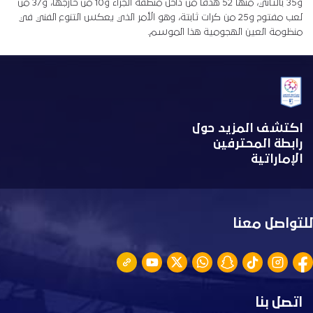
و35 بالثاني، منها 52 هدفًا من داخل منطقة الجزاء و10 من خارجها، و37 من
لعب مفتوح و25 من كرات ثابتة، وهو الأمر الذي يعكس التنوع الفني في
منظومة العين الهجومية هذا الموسم.
اكتشف المزيد حول
رابطة المحترفين
الإماراتية
للتواصل معنا
اتصل بنا