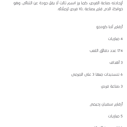
لإجادته صناعة الفرص، كما برز اسم ثالث لا يقل جودة عن الثنائي، وهو
خوانكا، الذي قام بصناعة ـ10 فرص لزملائه.
أرقام لابا كودجو
4 مباريات
174 عدد دقائق اللعب
3 أهداف
6 تسديدات منها 3 على المرمى
3 صناعة فرص
أرقام سفيان رحيمي
5 مباريات