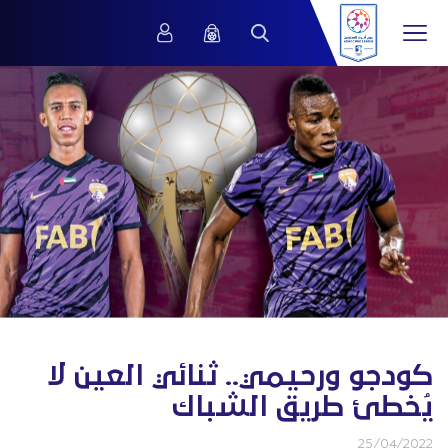
كودجو ورحيمي.. ثنائي العين لا
يُخطئ طريق الشباك
25/04/2022