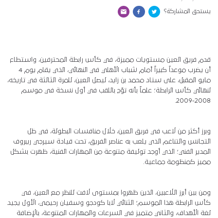
يستحق المشاركة؟
قدم فريق العين مستويات مميزة، في كأس رابطة المحترفين، واستطاع
أن يضرب موعداً كبيراً أمام شباب الأهلي في النهائي، الذي يقام يوم 4
مايو المقبل، على ستاد محمد بن زايد، ليصل العين، للمرة الثالثة في تاريخه،
لنهائي كأس الرابطة؛ علماً بأنه توّج باللقب في أول نسخة في موسم
2008-2009.
وبرز أكثر من لاعب في فريق العين، خلال منافسات البطولة، في ظل
التجانس والتناغم الذي يلعب به عناصر الفريق، تحت قيادة سيرجي ريبروف
المدير الفني؛ الذي أوجد توليفة متنوعة من المهارات الفنية، ظهرت بشكل
مميز كمنظومة جماعية.
ومن بين أبرز اللاعبين، الذين ظهروا بمستوى لافت للنظر مع العين، في
كأس الرابطة هذا الموسم؛ الثنائي لابا كودجو وسفيان رحيمي، الأول يجيد
لغة الأهداف، والثاني متميز في السرعات والمهارات المتنوعة، بالإضافة